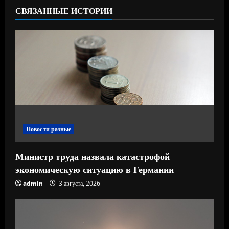
СВЯЗАННЫЕ ИСТОРИИ
ч
т
е
н
и
е
Новости разные
Министр труда назвала катастрофой
экономическую ситуацию в Германии
admin
3 августа, 2026