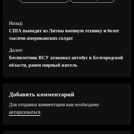
П
Назад:
р
США выводят из Литвы военную технику и более
тысячи американских солдат
о
Далее:
д
Беспилотник ВСУ атаковал автобус в Белгородской
области, ранен мирный житель
о
л
ж
Добавить комментарий
Для отправки комментария вам необходимо
и
авторизоваться
.
т
ь