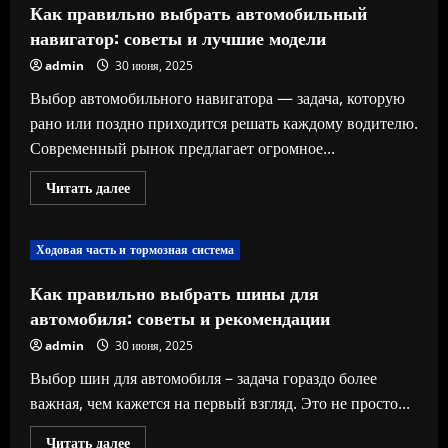
Как правильно выбрать автомобильный
навигатор: советы и лучшие модели
admin
30 июня, 2025
Выбор автомобильного навигатора — задача, которую
рано или поздно приходится решать каждому водителю.
Современный рынок предлагает огромное...
Прочитать
Читать далее
больше
о
Как
правильно
Ходовая часть и тормозная система
выбрать
автомобильный
навигатор:
Как правильно выбрать шины для
советы
и
автомобиля: советы и рекомендации
лучшие
модели
admin
30 июня, 2025
Выбор шин для автомобиля – задача гораздо более
важная, чем кажется на первый взгляд. Это не просто...
Прочитать
Читать далее