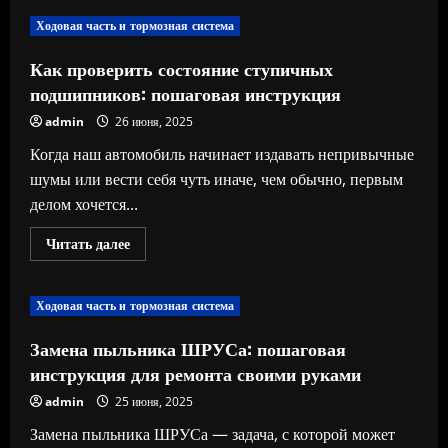
Промывка
АКПП:
Ходовая часть и тормозная система
зачем
нужна
и
Как проверить состояние ступичных
стоит
ли
подшипников: пошаговая инструкция
делать
эту
admin
26 июня, 2025
процедуру?
Когда наш автомобиль начинает издавать непривычные
шумы или вести себя чуть иначе, чем обычно, первым
делом хочется...
Прочитать
Читать далее
больше
о
Как
проверить
Ходовая часть и тормозная система
состояние
ступичных
подшипников:
Замена пыльника ШРУСа: пошаговая
пошаговая
инструкция
инструкция для ремонта своими руками
admin
25 июня, 2025
Замена пыльника ШРУСа — задача, с которой может