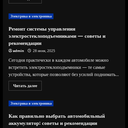
больше
о
Как
правильно
Электрика и электроника
выбрать
шины
для
Ремонт системы управления
автомобиля:
советы
электростеклоподъемниками — советы и
и
рекомендации
рекомендации
admin
28 июня, 2025
Сегодня практически в каждом автомобиле можно
встретить электростеклоподъемники — те самые
устройства, которые позволяют без усилий поднимать...
Прочитать
Читать далее
больше
о
Ремонт
системы
Электрика и электроника
управления
электростеклоподъемниками
—
Как правильно выбрать автомобильный
советы
и
аккумулятор: советы и рекомендации
рекомендации