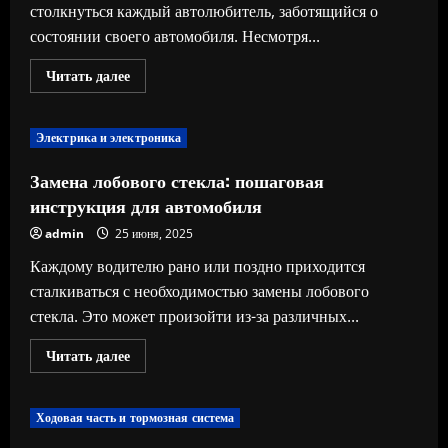
столкнуться каждый автолюбитель, заботящийся о
состоянии своего автомобиля. Несмотря...
Прочитать
Читать далее
больше
о
Замена
пыльника
Электрика и электроника
ШРУСа:
пошаговая
инструкция
Замена лобового стекла: пошаговая
для
ремонта
инструкция для автомобиля
своими
руками
admin
25 июня, 2025
Каждому водителю рано или поздно приходится
сталкиваться с необходимостью замены лобового
стекла. Это может произойти из-за различных...
Прочитать
Читать далее
больше
о
Замена
лобового
Ходовая часть и тормозная система
стекла:
пошаговая