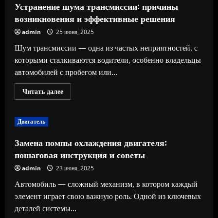
инструкция
Устранение шума трансмиссии: причины
для
автомобиля
возникновения и эффективные решения
admin
25 июня, 2025
Шум трансмиссии — одна из частых неприятностей, с
которыми сталкиваются водители, особенно владельцы
автомобилей с пробегом или...
Прочитать
Читать далее
больше
о
Устранение
шума
Двигатель
трансмиссии:
причины
возникновения
Замена помпы охлаждения двигателя:
и
эффективные
пошаговая инструкция и советы
решения
admin
23 июня, 2025
Автомобиль — сложный механизм, в котором каждый
элемент играет свою важную роль. Одной из ключевых
деталей системы...