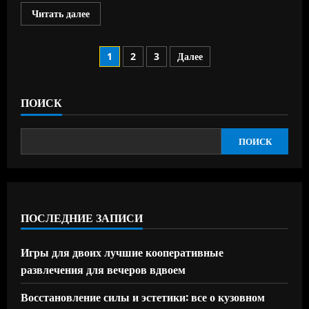
Прочитать
Читать далее
больше
о
Замена
Пагинация
помпы
1
2
3
Далее
охлаждения
двигателя:
записей
пошаговая
инструкция
и
ПОИСК
советы
ПОИСК
ПОСЛЕДНИЕ ЗАПИСИ
Игры для двоих лучшие кооперативные
развлечения для вечеров вдвоем
Восстановление силы и эстетики: все о кузовном