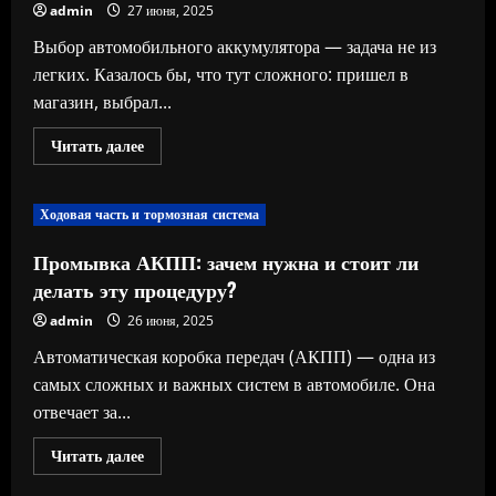
admin
27 июня, 2025
Выбор автомобильного аккумулятора — задача не из
легких. Казалось бы, что тут сложного: пришел в
магазин, выбрал...
Прочитать
Читать далее
больше
о
Как
правильно
Ходовая часть и тормозная система
выбрать
автомобильный
аккумулятор:
Промывка АКПП: зачем нужна и стоит ли
советы
и
делать эту процедуру?
рекомендации
admin
26 июня, 2025
Автоматическая коробка передач (АКПП) — одна из
самых сложных и важных систем в автомобиле. Она
отвечает за...
Прочитать
Читать далее
больше
о