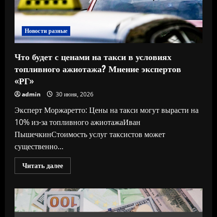
бензином
Новости разные
Что будет с ценами на такси в условиях
топливного ажиотажа? Мнение экспертов
«РГ»
admin
30 июня, 2026
Эксперт Моржаретто: Цены на такси могут вырасти на
10% из-за топливного ажиотажаИван
ПышечкинСтоимость услуг таксистов может
существенно...
Прочитать
Читать далее
больше
о
Что
будет
с
ценами
на