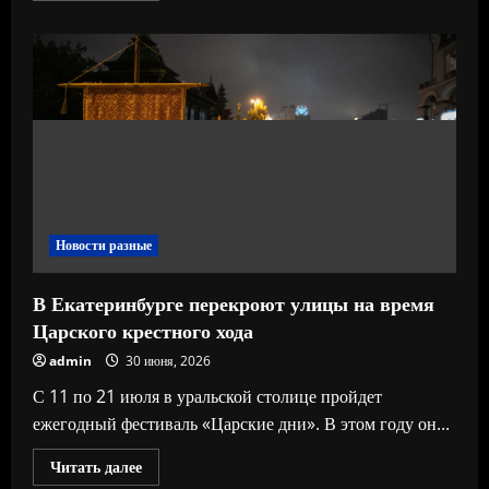
о
Глава
Сбербанка
сравнил
российскую
экономику
с
коровой,
которую
хотят
доить
пять
раз
в
день,
и
Новости разные
призвал
снизить
ключевую
В Екатеринбурге перекроют улицы на время
ставку
Царского крестного хода
admin
30 июня, 2026
С 11 по 21 июля в уральской столице пройдет
ежегодный фестиваль «Царские дни». В этом году он...
Прочитать
Читать далее
больше