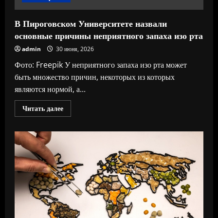
торгов
топливом
на
В Пироговском Университете назвали
Петербургской
бирже
основные причины неприятного запаха изо рта
резко
сократился
admin
30 июня, 2026
Фото: Freepik У неприятного запаха изо рта может
быть множество причин, некоторых из которых
являются нормой, а...
Прочитать
Читать далее
больше
о
В
Пироговском
Университете
назвали
основные
причины
неприятного
запаха
изо
рта