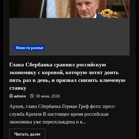
89
рублей,
доллар
–
78
Новости разные
Глава Сбербанка сравнил российскую
экономику с коровой, которую хотят доить
пять раз в день, и призвал снизить ключевую
ставку
admin
30 июня, 2026
Архив, глава Сбербанка Герман Греф фото: пресс-
служба Кремля В настоящее время российская
экономика уже переохлаждена и в...
Прочитать
Читать далее
больше