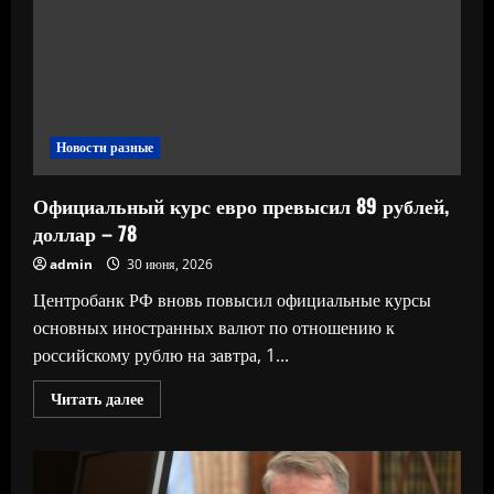
такси
в
условиях
топливного
ажиотажа?
Мнение
экспертов
«РГ»
Новости разные
Официальный курс евро превысил 89 рублей,
доллар – 78
admin
30 июня, 2026
Центробанк РФ вновь повысил официальные курсы
основных иностранных валют по отношению к
российскому рублю на завтра, 1...
Прочитать
Читать далее
больше
о
Официальный
курс
евро
превысил