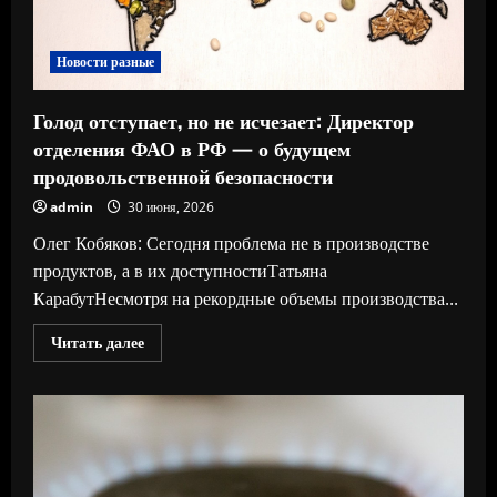
Новости разные
Голод отступает, но не исчезает: Директор
отделения ФАО в РФ — о будущем
продовольственной безопасности
admin
30 июня, 2026
Олег Кобяков: Сегодня проблема не в производстве
продуктов, а в их доступностиТатьяна
КарабутНесмотря на рекордные объемы производства...
Прочитать
Читать далее
больше
о
Голод
отступает,
но
не
исчезает:
Директор
отделения
ФАО