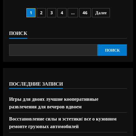
о
В
Пагинация
Екатеринбурге
1
2
3
4
…
46
Далее
перекроют
улицы
записей
на
время
Царского
ПОИСК
крестного
хода
ПОИСК
ПОСЛЕДНИЕ ЗАПИСИ
Игры для двоих лучшие кооперативные
развлечения для вечеров вдвоем
Восстановление силы и эстетики: все о кузовном
ремонте грузовых автомобилей