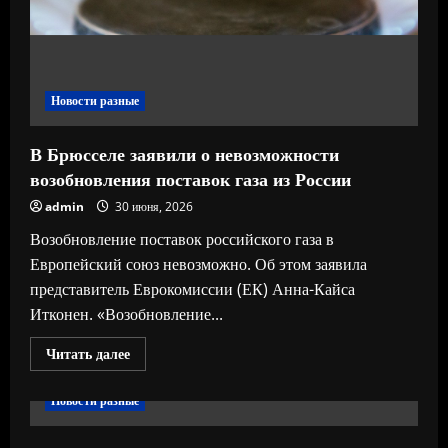
в
РФ
—
о
будущем
продовольственной
безопасности
Новости разные
В Брюсселе заявили о невозможности
возобновления поставок газа из России
admin
30 июня, 2026
Возобновление поставок российского газа в
Европейский союз невозможно. Об этом заявила
представитель Еврокомиссии (ЕК) Анна-Кайса
Итконен. «Возобновление...
Прочитать
Читать далее
больше
о
В
Новости разные
Брюсселе
заявили
о