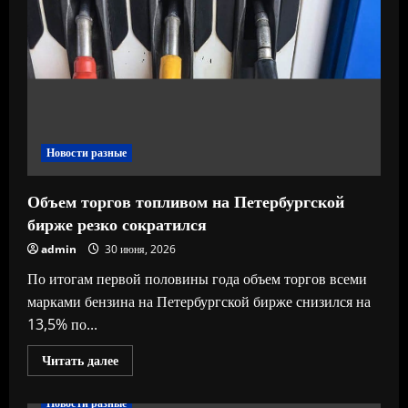
постепенном
охлаждении
рынка
труда
в
России
Новости разные
Объем торгов топливом на Петербургской
бирже резко сократился
admin
30 июня, 2026
По итогам первой половины года объем торгов всеми
марками бензина на Петербургской бирже снизился на
13,5% по...
Прочитать
Читать далее
больше
о
Объем
Новости разные