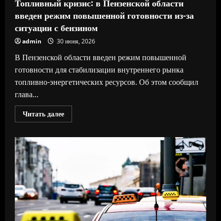
Топливный кризис: в Пензенской области
невозможности
возобновления
введен режим повышенной готовности из-за
поставок
газа
ситуации с бензином
из
России
admin
30 июня, 2026
В Пензенской области введен режим повышенной
готовности для стабилизации внутреннего рынка
топливно-энергетических ресурсов. Об этом сообщил
глава...
Прочитать
Читать далее
больше
о
Топливный
кризис:
в
Пензенской
области
введен
режим
повышенной
готовности
из-
за
ситуации
с