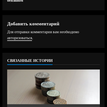
л
ж
Добавить комментарий
и
Для отправки комментария вам необходимо
т
авторизоваться
.
ь
ч
СВЯЗАННЫЕ ИСТОРИИ
т
е
н
и