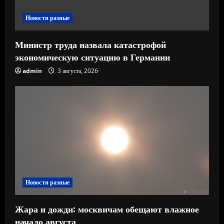
е
Новости разные
Министр труда назвала катастрофой
экономическую ситуацию в Германии
admin
3 августа, 2026
Новости разные
Жара и дожди: москвичам обещают влажное
начало августа