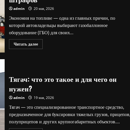
admin
20 мая, 2026
Экономия на топливе — одна из главных причин, по
которой автовладельцы выбирают газобаллонное
оборудование (ГБО) для своих...
Прочитать
Читать далее
больше
о
ГБО
в
автомобиле:
как
правильно
Тягач: что это такое и для чего он
оформить
установку
и
нужен?
избежать
штрафов
admin
19 мая, 2026
Тягач — это специализированное транспортное средство,
предназначенное для буксировки тяжелых грузов, прицепов
полуприцепов и других крупногабаритных объектов....