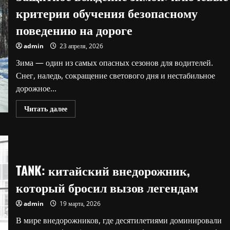
основные
критерии обучения безопасному
неисправности
и
поведению на дороге
как
их
избежать
admin
23 апреля, 2026
Зима — один из самых опасных сезонов для водителей.
Снег, наледь, сокращение светового дня и нестабильное
дорожное...
Прочитать
Читать далее
больше
о
Защитное
вождение
зимой:
ключевые
критерии
TANK: китайский внедорожник,
обучения
безопасному
поведению
который бросил вызов легендам
на
дороге
admin
19 марта, 2026
В мире внедорожников, где десятилетиями доминировали