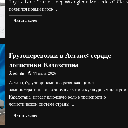
Toyota Land Cruiser, Jeep Wrangler и Mercedes G-Class
появился новый игрок...
Прочитать
Читать далее
больше
о
TANK:
китайский
внедорожник,
который
бросил
вызов
Грузоперевозки в Астане: сердце
легендам
логистики Казахстана
admin
11 марта, 2026
Астана, будучи динамично развивающимся
административным, экономическим и культурным центром
Казахстана, играет ключевую роль в транспортно-
логистической системе страны....
Прочитать
Читать далее
больше
о
Грузоперевозки