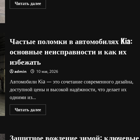
Прочитать
Читать далее
больше
о
Тягач:
что
это
такое
и
Частые поломки в автомобилях Kia:
для
чего
он
основные неисправности и как их
нужен?
избежать
admin
10 мая, 2026
Автомобили Kia — это сочетание современного дизайна,
доступной цены и высокой надёжности, что делает их
одними из...
Прочитать
Читать далее
больше
о
Частые
поломки
в
Защитное вождение зимой: ключевые
автомобилях
Kia: