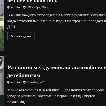
публикации
admin
29 ноября, 2025
В жизни каждого автовладельца могут возникнуть ситуации
когда автомобиль внезапно выходит из строя или попадает в
ДТП....
Прочитать
Читать далее
больше
о
Срочная
эвакуация
автомобиля:
когда
без
нее
Различия между мойкой автомобиля 
не
обойтись
детейлингом
admin
8 ноября, 2025
Мойка автомобиля и детейлинг — два популярных способа
ухода за машиной, которые на первый взгляд кажутся
похожими,...