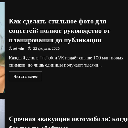
в
Астане:
сердце
логистики
Как сделать стильное фото для
Казахстана
соцсетей: полное руководство от
планирования до публикации
admin
22 февраля, 2026
Каждый день в TikTok и VK падаёт свыше 100 млн новых
снимков, но лишь единицы получают тысячи...
Прочитать
Читать далее
больше
о
Как
сделать
стильное
фото
для
соцсетей:
полное
Срочная эвакуация автомобиля: когд
руководство
от
планирования
без нее не обойтись
до