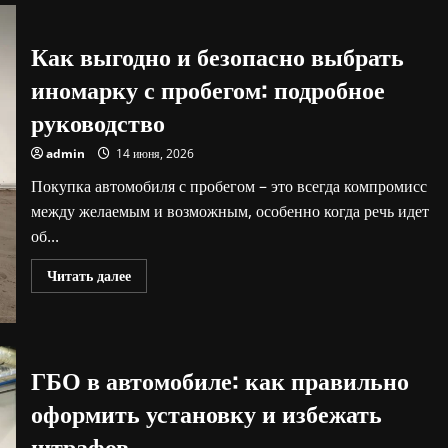
Как выгодно и безопасно выбрать
иномарку с пробегом: подробное
руководство
admin
14 июня, 2026
Покупка автомобиля с пробегом – это всегда компромисс
между желаемым и возможным, особенно когда речь идет
об...
Прочитать
Читать далее
больше
о
Как
выгодно
и
безопасно
ГБО в автомобиле: как правильно
выбрать
иномарку
с
оформить установку и избежать
пробегом:
подробное
штрафов
руководство