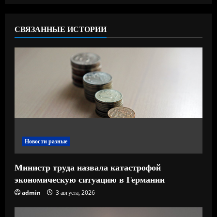
ь
СВЯЗАННЫЕ ИСТОРИИ
ч
т
е
н
и
е
Новости разные
Министр труда назвала катастрофой
экономическую ситуацию в Германии
admin
3 августа, 2026