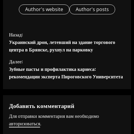
Author's website
Author's posts
П
Назад:
р
Украинский дрон, летевший на здание торгового
центра в Брянске, рухнул на парковку
о
Далее:
д
Зубные пасты и профилактика кариеса:
рекомендации эксперта Пироговского Университета
о
л
ж
Добавить комментарий
Для отправки комментария вам необходимо
и
авторизоваться
.
т