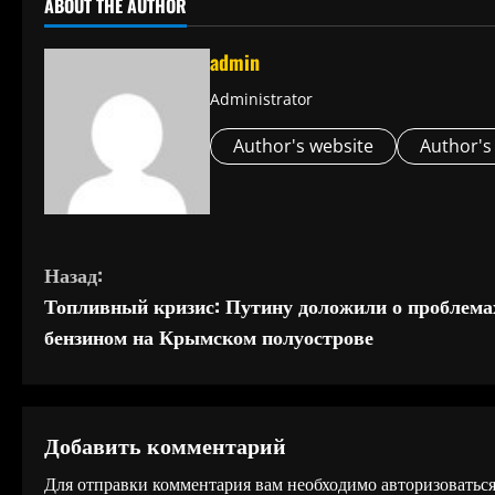
ABOUT THE AUTHOR
admin
Administrator
Author's website
Author's
П
Назад:
Топливный кризис: Путину доложили о проблема
р
бензином на Крымском полуострове
о
д
Добавить комментарий
о
Для отправки комментария вам необходимо
авторизоватьс