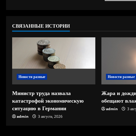
л
ж
СВЯЗАННЫЕ ИСТОРИИ
и
т
ь
ч
Новости разные
Новости разные
т
е
Министр труда назвала
Жара и дожди
катастрофой экономическую
обещают влаж
н
ситуацию в Германии
admin
3 авг
и
admin
3 августа, 2026
е