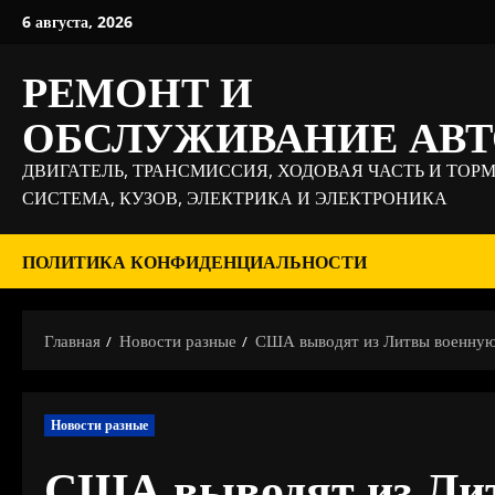
Перейти
6 августа, 2026
к
содержимому
РЕМОНТ И
ОБСЛУЖИВАНИЕ АВ
ДВИГАТЕЛЬ, ТРАНСМИССИЯ, ХОДОВАЯ ЧАСТЬ И ТОР
СИСТЕМА, КУЗОВ, ЭЛЕКТРИКА И ЭЛЕКТРОНИКА
ПОЛИТИКА КОНФИДЕНЦИАЛЬНОСТИ
Главная
Новости разные
США выводят из Литвы военную 
Новости разные
США выводят из Лит