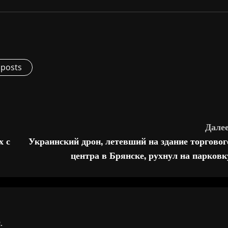
 posts
Далее
х с
Украинский дрон, летевший на здание торговог
центра в Брянске, рухнул на парковк
я
.