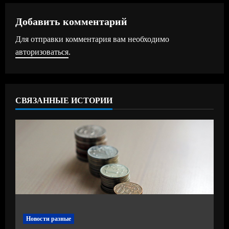
л
ж
Добавить комментарий
Для отправки комментария вам необходимо
и
авторизоваться
.
т
ь
СВЯЗАННЫЕ ИСТОРИИ
ч
т
е
н
и
е
Новости разные