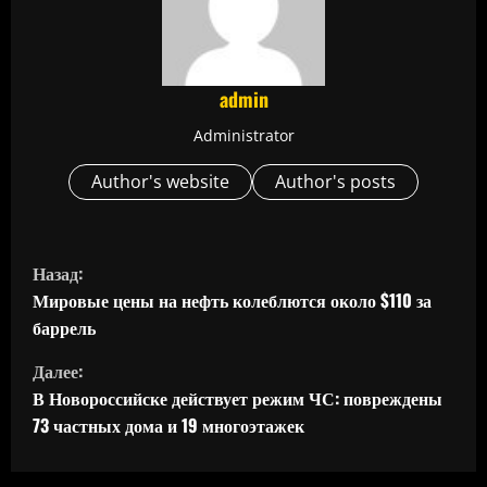
admin
Administrator
Author's website
Author's posts
П
Назад:
р
Мировые цены на нефть колеблются около $110 за
баррель
о
Далее:
д
В Новороссийске действует режим ЧС: повреждены
73 частных дома и 19 многоэтажек
о