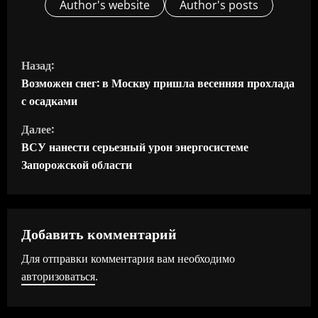
Author's website
Author's posts
П
Назад:
р
Возможен снег: в Москву пришла весенняя прохлада
с осадками
о
Далее:
д
ВСУ нанести серьезный урон энергосистеме
Запорожской области
о
л
ж
Добавить комментарий
Для отправки комментария вам необходимо
и
авторизоваться
.
т