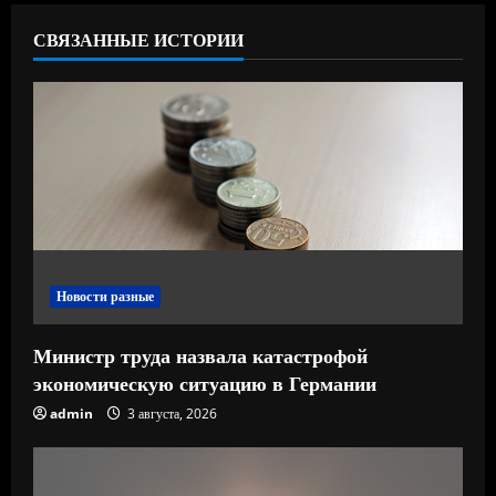
ь
СВЯЗАННЫЕ ИСТОРИИ
ч
т
е
н
и
е
Новости разные
Министр труда назвала катастрофой
экономическую ситуацию в Германии
admin
3 августа, 2026