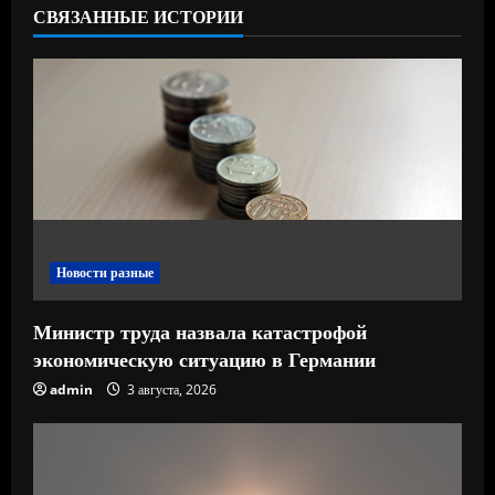
ч
СВЯЗАННЫЕ ИСТОРИИ
т
е
н
и
е
Новости разные
Министр труда назвала катастрофой
экономическую ситуацию в Германии
admin
3 августа, 2026