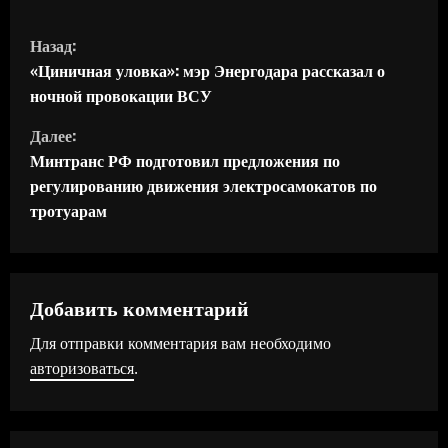
П
Назад:
р
«Циничная уловка»: мэр Энергодара рассказал о
ночной провокации ВСУ
о
Далее:
д
Минтранс РФ подготовил предложения по
регулированию движения электросамокатов по
о
тротуарам
л
ж
Добавить комментарий
и
Для отправки комментария вам необходимо
т
авторизоваться
.
ь