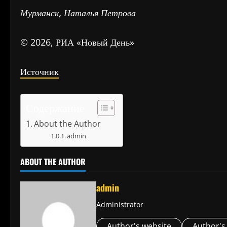
Мурманск, Наталья Петрова
© 2026, РИА «Новый День»
Источник
Содержание
About the Author
admin
ABOUT THE AUTHOR
admin
Administrator
Author's website
Author's