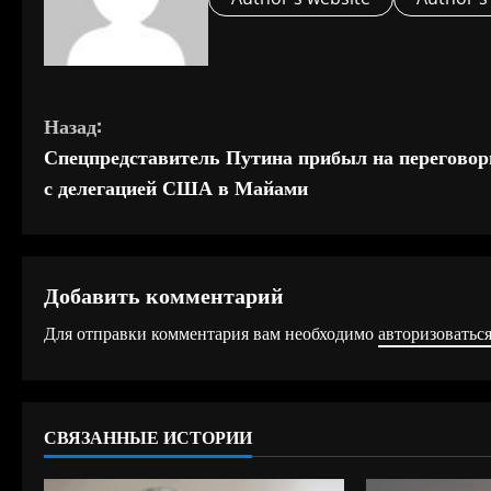
П
Назад:
Спецпредставитель Путина прибыл на перегово
р
с делегацией США в Майами
о
д
Добавить комментарий
о
Для отправки комментария вам необходимо
авторизоватьс
л
ж
СВЯЗАННЫЕ ИСТОРИИ
и