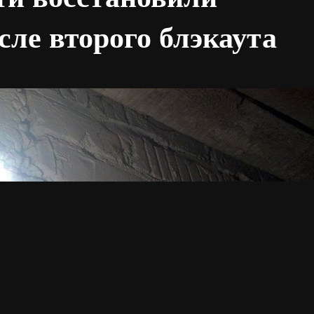
сле второго блэкаута