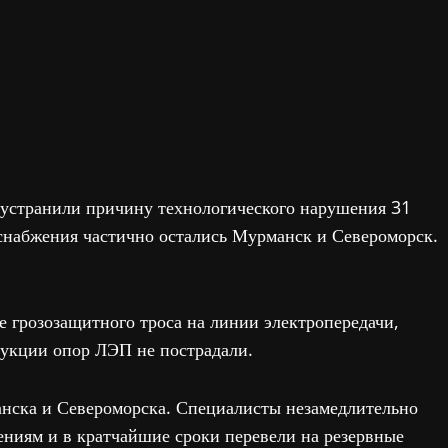
 устранили причину технологического нарушения 31
роснабжения частично остались Мурманск и Североморск.
 грозозащитного троса на линии электропередачи,
рукции опор ЛЭП не пострадали.
нска и Североморска. Специалисты незамедлительно
ниям и в кратчайшие сроки перевели на резервные