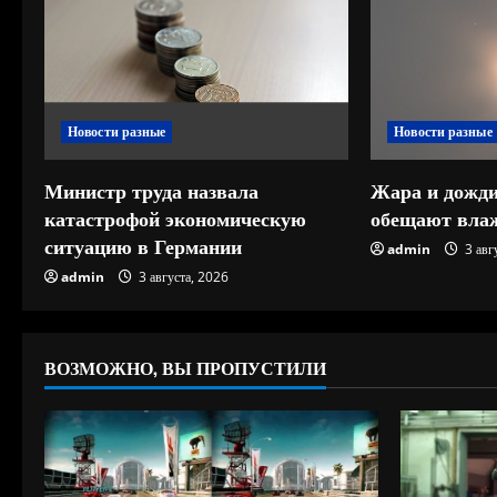
т
ь
ч
Новости разные
Новости разные
т
е
Министр труда назвала
Жара и дожди
катастрофой экономическую
обещают влаж
н
ситуацию в Германии
admin
3 авг
и
admin
3 августа, 2026
е
ВОЗМОЖНО, ВЫ ПРОПУСТИЛИ