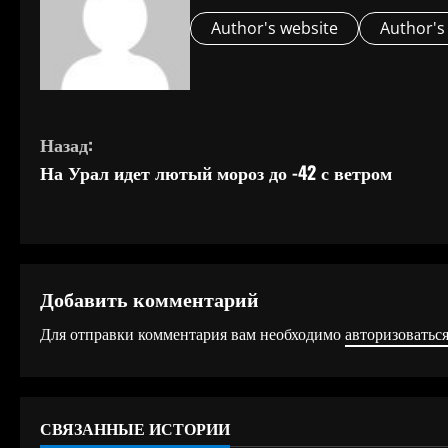
Author's website
Author's
П
Назад:
На Урал идет лютый мороз до -42 с ветром
р
о
д
Добавить комментарий
о
Для отправки комментария вам необходимо
авторизоватьс
л
ж
СВЯЗАННЫЕ ИСТОРИИ
и