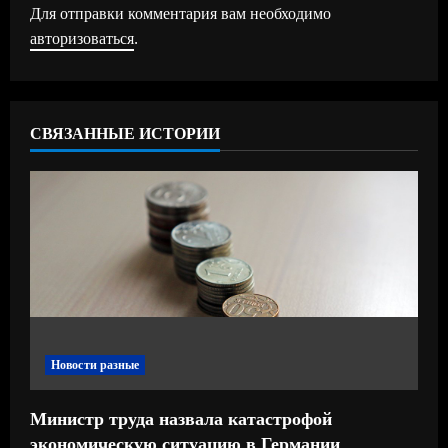
Для отправки комментария вам необходимо
и
авторизоваться
.
т
ь
СВЯЗАННЫЕ ИСТОРИИ
ч
т
е
н
и
е
Новости разные
Министр труда назвала катастрофой
экономическую ситуацию в Германии