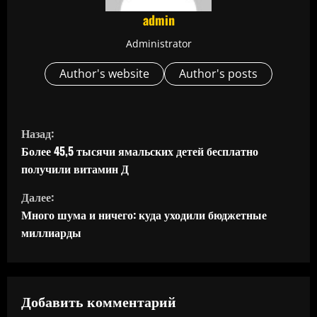
admin
Administrator
Author's website
Author's posts
П
Назад:
р
Более 45,5 тысячи ямальских детей бесплатно
получили витамин Д
о
Далее:
д
Много шума и ничего: куда уходили бюджетные
миллиарды
о
л
ж
Добавить комментарий