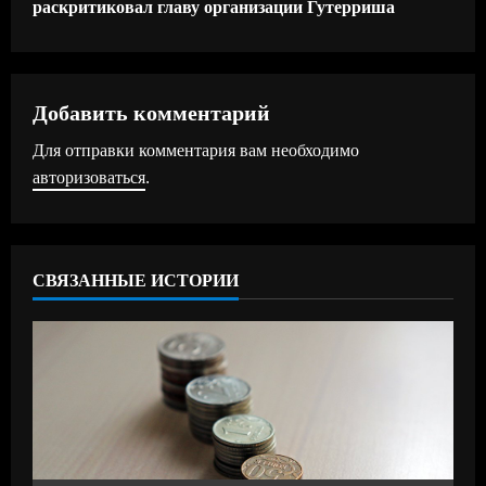
раскритиковал главу организации Гутерриша
о
л
ж
Добавить комментарий
Для отправки комментария вам необходимо
и
авторизоваться
.
т
ь
СВЯЗАННЫЕ ИСТОРИИ
ч
т
е
н
и