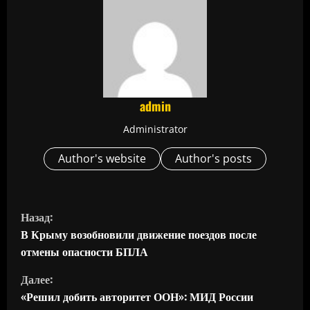
admin
Administrator
Author's website
Author's posts
П
Назад:
р
В Крыму возобновили движение поездов после
отмены опасности БПЛА
о
Далее:
д
«Решил добить авторитет ООН»: МИД России