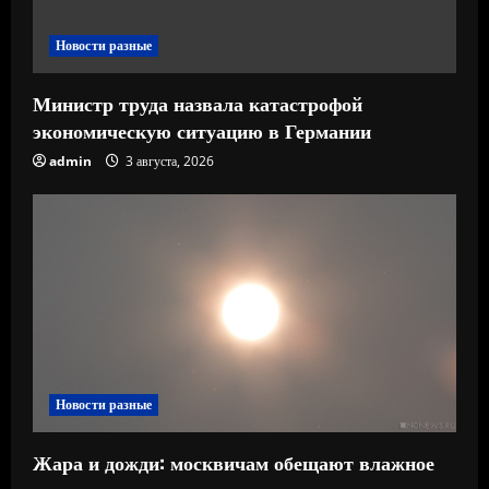
е
Новости разные
Министр труда назвала катастрофой
экономическую ситуацию в Германии
admin
3 августа, 2026
Новости разные
Жара и дожди: москвичам обещают влажное
начало августа