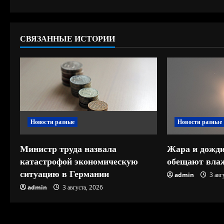
л
ж
СВЯЗАННЫЕ ИСТОРИИ
и
т
ь
ч
Новости разные
Новости разные
т
е
Министр труда назвала
Жара и дожди
катастрофой экономическую
обещают влаж
н
ситуацию в Германии
admin
3 авг
и
admin
3 августа, 2026
е