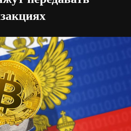
нзакциях