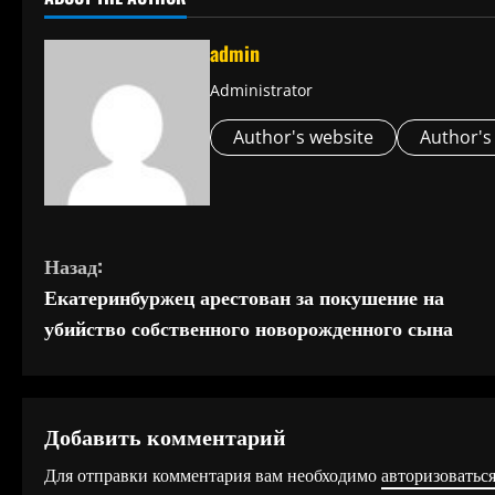
admin
Administrator
Author's website
Author's
П
Назад:
Екатеринбуржец арестован за покушение на
р
убийство собственного новорожденного сына
о
д
Добавить комментарий
о
Для отправки комментария вам необходимо
авторизоватьс