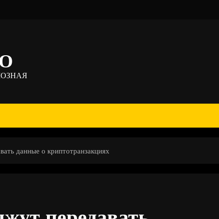
ТО
МОЗНАЯ
вать данные о криптотранзакциях
яжут передавать