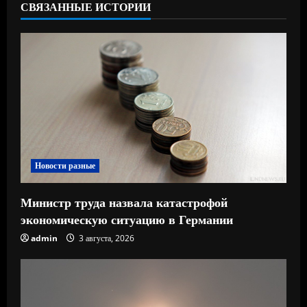
СВЯЗАННЫЕ ИСТОРИИ
ч
т
е
н
и
е
Новости разные
Министр труда назвала катастрофой
экономическую ситуацию в Германии
admin
3 августа, 2026