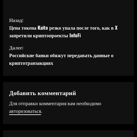
П
Назад:
р
Цена токена Kaito резко упала после того, как в X
запретили криптопроекты InfoFi
о
Далее:
д
Российские банки обяжут передавать данные о
криптотранзакциях
о
л
ж
Добавить комментарий
Для отправки комментария вам необходимо
и
авторизоваться
.
т
ь