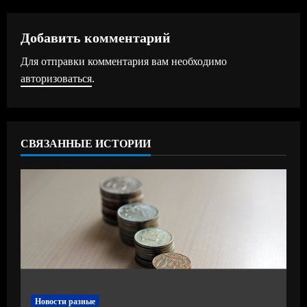
л
ж
Добавить комментарий
Для отправки комментария вам необходимо
и
авторизоваться
.
т
ь
СВЯЗАННЫЕ ИСТОРИИ
ч
т
е
н
и
е
Новости разные