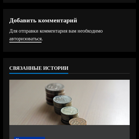
л
ж
Добавить комментарий
Для отправки комментария вам необходимо
и
авторизоваться
.
т
ь
СВЯЗАННЫЕ ИСТОРИИ
ч
т
е
н
и