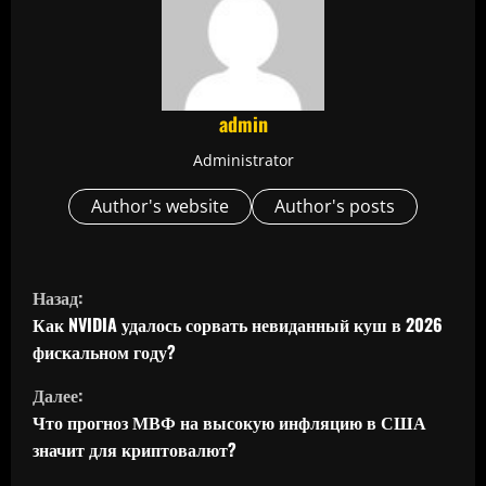
admin
Administrator
Author's website
Author's posts
П
Назад:
р
Как NVIDIA удалось сорвать невиданный куш в 2026
фискальном году?
о
Далее:
д
Что прогноз МВФ на высокую инфляцию в США
значит для криптовалют?
о