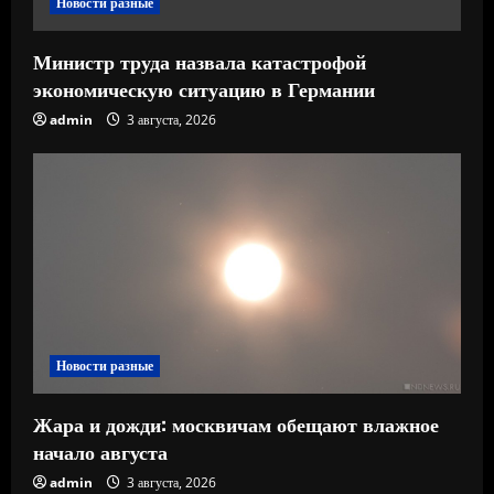
е
Новости разные
Министр труда назвала катастрофой
экономическую ситуацию в Германии
admin
3 августа, 2026
Новости разные
Жара и дожди: москвичам обещают влажное
начало августа
admin
3 августа, 2026