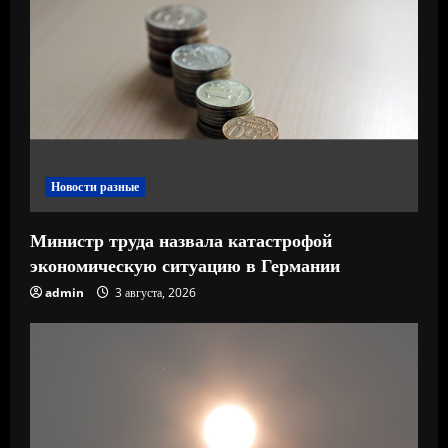
т
е
н
и
е
Новости разные
Министр труда назвала катастрофой
экономическую ситуацию в Германии
admin
3 августа, 2026