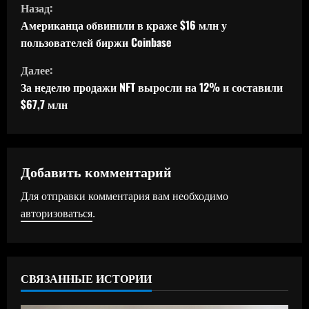
П
Назад:
р
Американца обвинили в краже $16 млн у
пользователей биржи Coinbase
о
Далее:
д
За неделю продажи NFT выросли на 12% и составили
$67,7 млн
о
л
ж
Добавить комментарий
Для отправки комментария вам необходимо
и
авторизоваться
.
т
ь
СВЯЗАННЫЕ ИСТОРИИ
ч