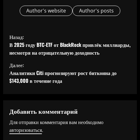
Author's website
Author's posts
П
Назад:
р
В 2025 году BTC-ETF от BlackRock привлёк миллиарды,
несмотря на отрицательную доходность
о
Далее:
д
Аналитики Citi прогнозируют рост биткоина до
$143,000 в течение года
о
л
ж
Добавить комментарий
Для отправки комментария вам необходимо
и
авторизоваться
.
т