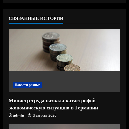
ь
СВЯЗАННЫЕ ИСТОРИИ
ч
т
е
н
и
е
Новости разные
Министр труда назвала катастрофой
экономическую ситуацию в Германии
admin
3 августа, 2026