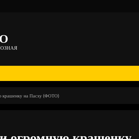
ТО
МОЗНАЯ
ю крашенку на Пасху (ФОТО)
ли огромную крашенку