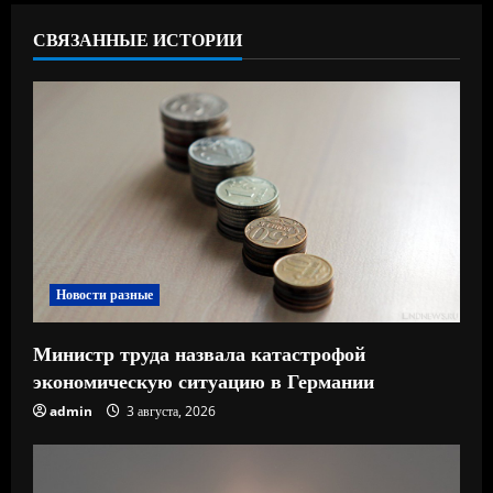
ь
СВЯЗАННЫЕ ИСТОРИИ
ч
т
е
н
и
е
Новости разные
Министр труда назвала катастрофой
экономическую ситуацию в Германии
admin
3 августа, 2026