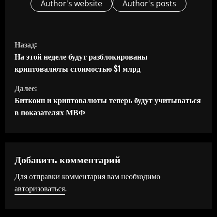
Author's website
Author's posts
П
Назад:
р
На этой неделе будут разблокированы
криптовалюты стоимостью $1 млрд
о
Далее:
д
Биткоин и криптовалюты теперь будут учитываться
в показателях МВФ
о
л
ж
Добавить комментарий
Для отправки комментария вам необходимо
и
авторизоваться
.
т