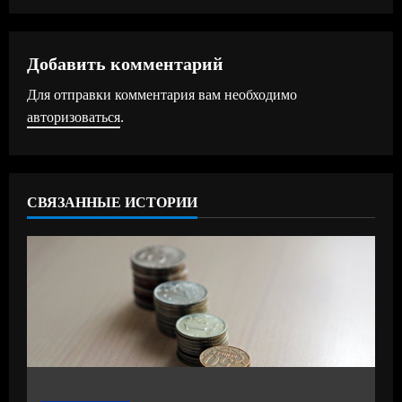
л
ж
Добавить комментарий
Для отправки комментария вам необходимо
и
авторизоваться
.
т
ь
СВЯЗАННЫЕ ИСТОРИИ
ч
т
е
н
и