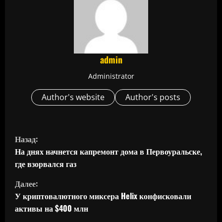
admin
Administrator
Author's website
Author's posts
П
Назад:
р
На днях начнется капремонт дома в Первоуральске,
где взорвался газ
о
Далее:
д
У криптовалютного миксера Helix конфисковали
активы на $400 млн
о