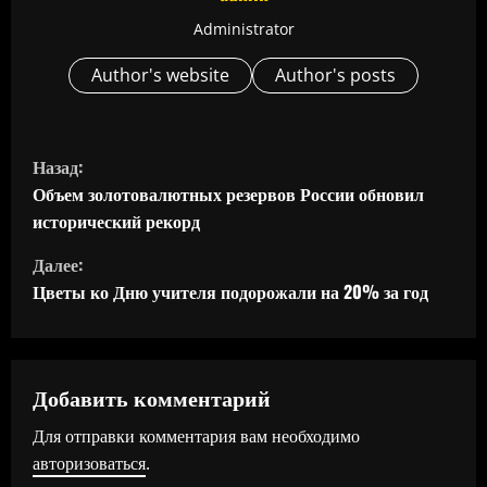
Administrator
Author's website
Author's posts
П
Назад:
р
Объем золотовалютных резервов России обновил
исторический рекорд
о
Далее:
д
Цветы ко Дню учителя подорожали на 20% за год
о
л
Добавить комментарий
ж
Для отправки комментария вам необходимо
авторизоваться
.
и