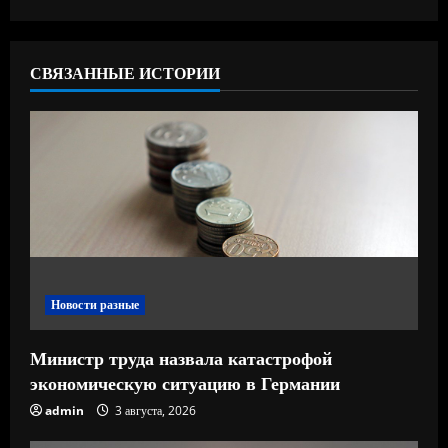
т
ь
СВЯЗАННЫЕ ИСТОРИИ
ч
т
е
н
и
Новости разные
е
Министр труда назвала катастрофой
экономическую ситуацию в Германии
admin
3 августа, 2026