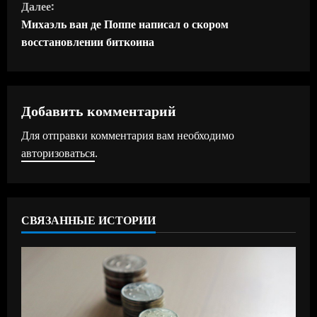
Далее:
д
Михаэль ван де Поппе написал о скором
восстановлении биткоина
о
л
ж
Добавить комментарий
Для отправки комментария вам необходимо
и
авторизоваться
.
т
ь
СВЯЗАННЫЕ ИСТОРИИ
ч
т
е