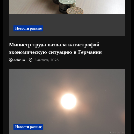
н
и
е
Новости разные
Министр труда назвала катастрофой
экономическую ситуацию в Германии
admin
3 августа, 2026
Новости разные