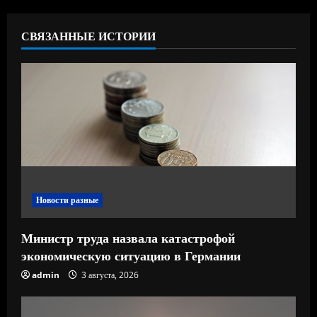
ь
СВЯЗАННЫЕ ИСТОРИИ
ч
т
е
н
и
е
Новости разные
Министр труда назвала катастрофой
экономическую ситуацию в Германии
admin
3 августа, 2026