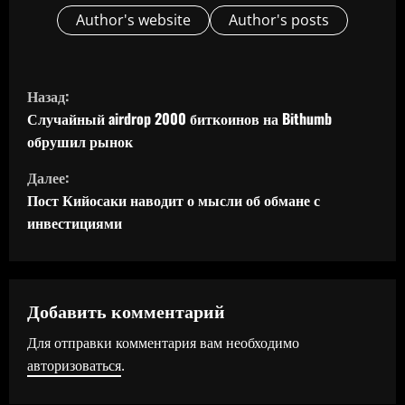
Author's website
Author's posts
П
Назад:
р
Случайный airdrop 2000 биткоинов на Bithumb
обрушил рынок
о
Далее:
д
Пост Кийосаки наводит о мысли об обмане с
инвестициями
о
л
ж
Добавить комментарий
Для отправки комментария вам необходимо
и
авторизоваться
.
т