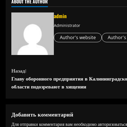
ABOUT THE AUTHOR
admin
Administrator
Author's website
Author's
П
Назад:
Главу оборонного предприятия в Калининградск
р
области подозревают в хищении
о
д
Добавить комментарий
о
Для отправки комментария вам необходимо
авторизоватьс