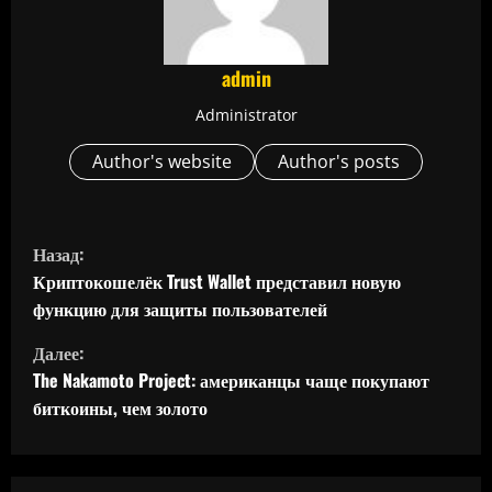
admin
Administrator
Author's website
Author's posts
П
Назад:
р
Криптокошелёк Trust Wallet представил новую
функцию для защиты пользователей
о
Далее:
д
The Nakamoto Project: американцы чаще покупают
биткоины, чем золото
о
л