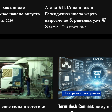
: москвичам
Атака БПЛА на пляж в
ное начало августа
Геленджике: число жертв
выросло до 6, раненых уже 47
уста, 2026
admin
3 августа, 2026
Электрика и электроника
ление силы и эстетики:
Termidesk Connect: кому и 