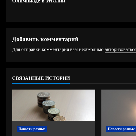
Олимпиаде в Италии
о
д
о
Добавить комментарий
л
Для отправки комментария вам необходимо
авторизоватьс
ж
и
СВЯЗАННЫЕ ИСТОРИИ
т
ь
ч
т
Новости разные
Новости разные