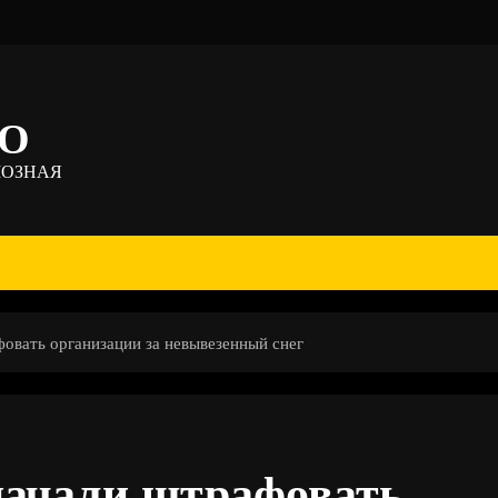
ТО
МОЗНАЯ
овать организации за невывезенный снег
начали штрафовать