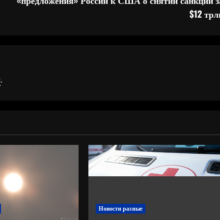
«предложения» России к США о снятии санкций з
$12 трл
я
.
Новости разные