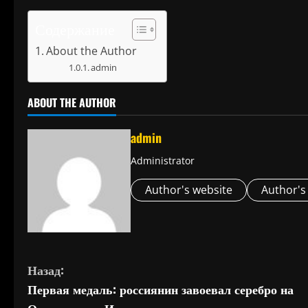
Содержание
About the Author
admin
ABOUT THE AUTHOR
admin
Administrator
Author's website
Author's
П
Назад:
Первая медаль: россиянин завоевал серебро на
р