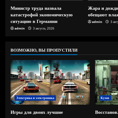
е
Министр труда назвала
Жара и дожди
н
катастрофой экономическую
обещают влаж
ситуацию в Германии
и
admin
3 авг
admin
3 августа, 2026
е
ВОЗМОЖНО, ВЫ ПРОПУСТИЛИ
Электрика и электроника
Кузов
Игры для двоих лучшие
Восстанов