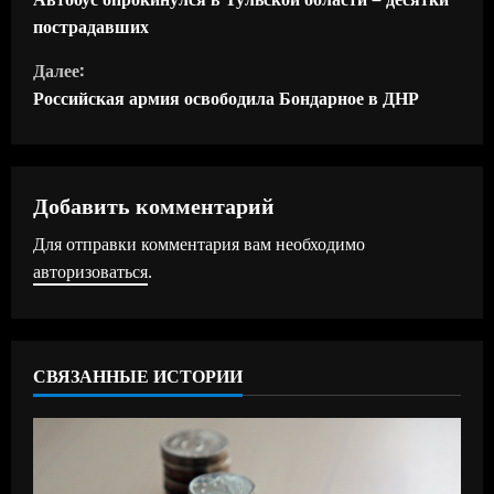
р
пострадавших
о
Далее:
д
Российская армия освободила Бондарное в ДНР
о
л
Добавить комментарий
ж
Для отправки комментария вам необходимо
авторизоваться
.
и
т
ь
СВЯЗАННЫЕ ИСТОРИИ
ч
т