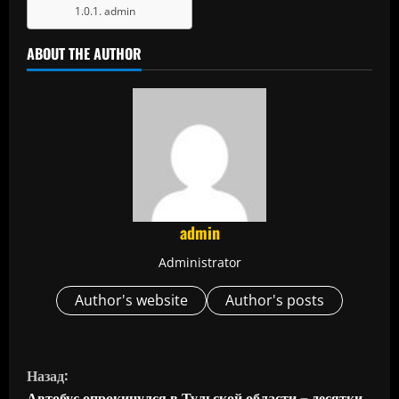
admin
ABOUT THE AUTHOR
admin
Administrator
Author's website
Author's posts
П
Назад:
Автобус опрокинулся в Тульской области – десятки