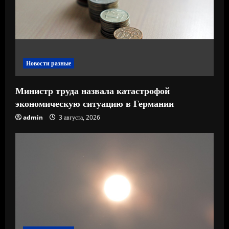
е
н
и
Новости разные
е
Министр труда назвала катастрофой
экономическую ситуацию в Германии
admin
3 августа, 2026