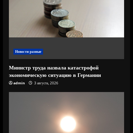
т
е
н
и
е
Новости разные
Министр труда назвала катастрофой
экономическую ситуацию в Германии
admin
3 августа, 2026