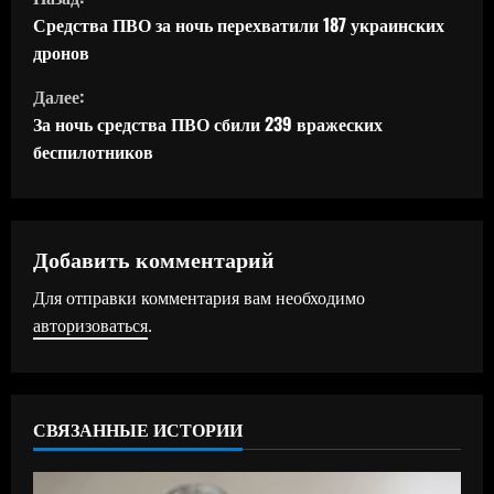
р
Средства ПВО за ночь перехватили 187 украинских
дронов
о
Далее:
д
За ночь средства ПВО сбили 239 вражеских
беспилотников
о
л
ж
Добавить комментарий
Для отправки комментария вам необходимо
и
авторизоваться
.
т
ь
СВЯЗАННЫЕ ИСТОРИИ
ч