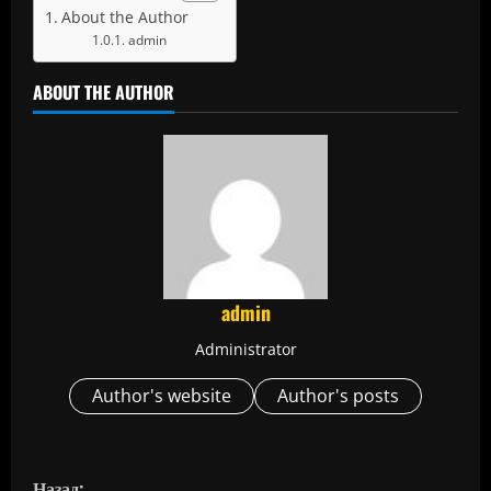
About the Author
admin
ABOUT THE AUTHOR
admin
Administrator
Author's website
Author's posts
П
Назад: