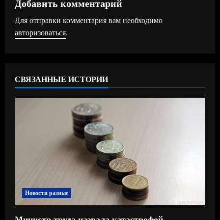
Добавить комментарий
и
Для отправки комментария вам необходимо
т
авторизоваться
.
ь
ч
СВЯЗАННЫЕ ИСТОРИИ
т
е
н
и
е
Новости разные
Министр труда назвала катастрофой