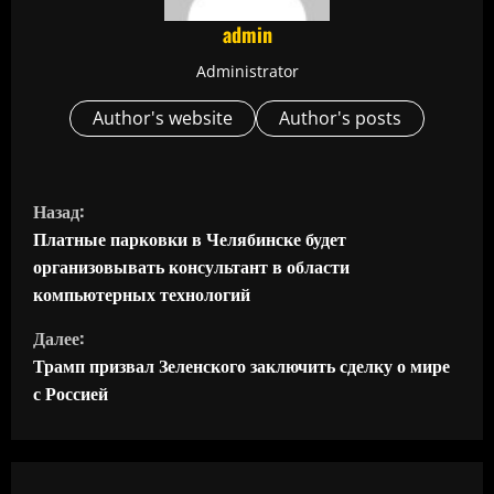
admin
Administrator
Author's website
Author's posts
П
Назад:
р
Платные парковки в Челябинске будет
организовывать консультант в области
о
компьютерных технологий
д
Далее:
Трамп призвал Зеленского заключить сделку о мире
о
с Россией
л
ж