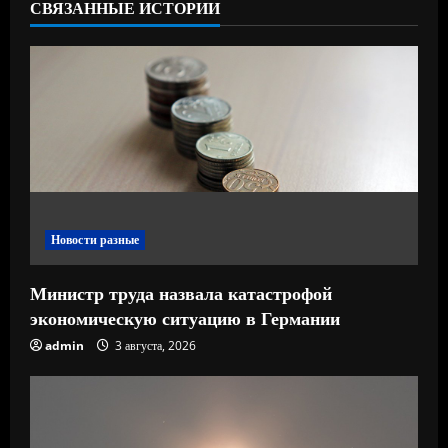
СВЯЗАННЫЕ ИСТОРИИ
ч
т
е
н
и
е
Новости разные
Министр труда назвала катастрофой
экономическую ситуацию в Германии
admin
3 августа, 2026