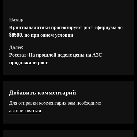
П
Назад:
р
Криптоаналитики прогнозируют рост эфириума до
$8500, но при одном условии
о
Далее:
д
Росстат: На прошлой неделе цены на АЗС
продолжили рост
о
л
ж
Добавить комментарий
Для отправки комментария вам необходимо
и
авторизоваться
.
т
ь