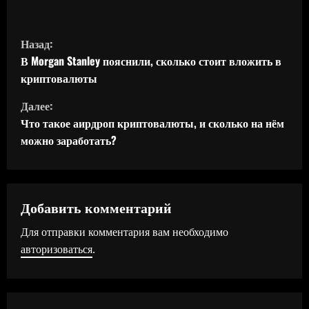
П
Назад:
р
В Morgan Stanley пояснили, сколько стоит вложить в
криптовалюты
о
Далее:
д
Что такое аирдроп криптовалюты, и сколько на нём
можно заработать?
о
л
ж
Добавить комментарий
Для отправки комментария вам необходимо
и
авторизоваться
.
т
ь