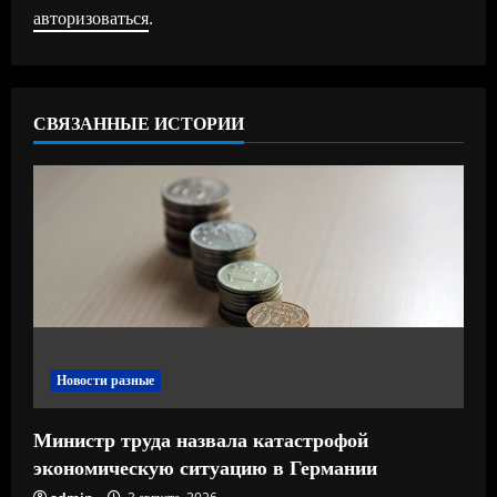
и
авторизоваться
.
т
ь
СВЯЗАННЫЕ ИСТОРИИ
ч
т
е
н
и
е
Новости разные
Министр труда назвала катастрофой
экономическую ситуацию в Германии