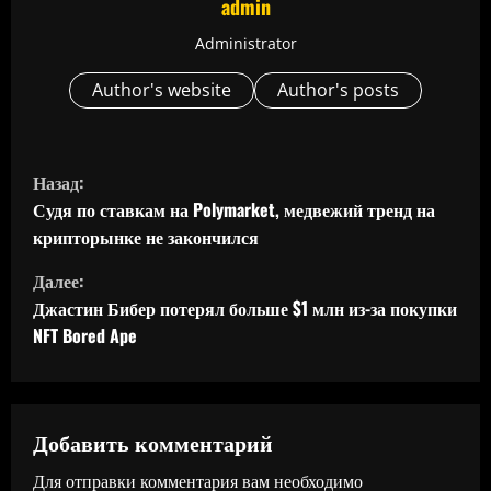
admin
Administrator
Author's website
Author's posts
П
Назад:
р
Судя по ставкам на Polymarket, медвежий тренд на
крипторынке не закончился
о
Далее:
д
Джастин Бибер потерял больше $1 млн из-за покупки
NFT Bored Ape
о
л
ж
Добавить комментарий
Для отправки комментария вам необходимо