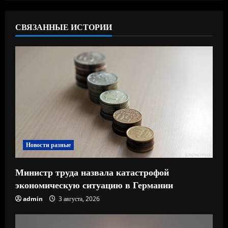
т
ь
СВЯЗАННЫЕ ИСТОРИИ
ч
т
е
н
и
Новости разные
е
Министр труда назвала катастрофой
экономическую ситуацию в Германии
admin
3 августа, 2026