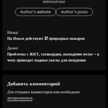
Administrator
Author's website
Author's posts
П
Назад:
р
На Ямале действуют 37 природных пожаров
Далее:
о
Проблемы с ЖКТ, тахикардия, выпадение волос – к
д
чему приводят модные уколы для похудения
о
л
Добавить комментарий
ж
Для отправки комментария вам необходимо
авторизоваться
.
и