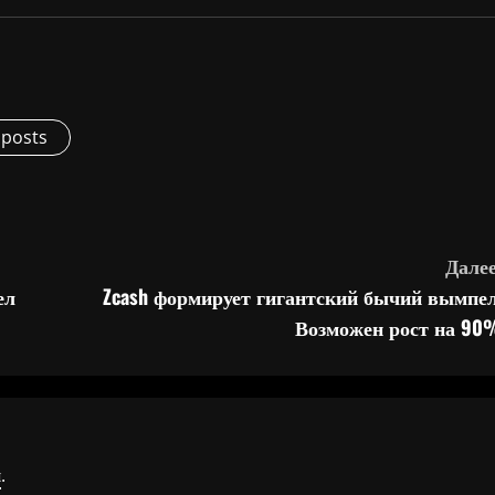
 posts
Далее
ел
Zcash формирует гигантский бычий вымпел
Возможен рост на 90
я
.