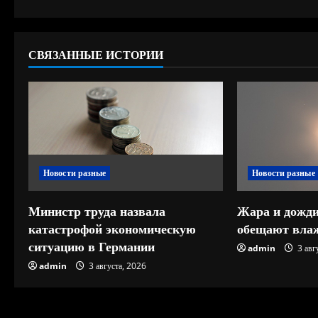
л
ж
СВЯЗАННЫЕ ИСТОРИИ
и
т
ь
ч
Новости разные
Новости разные
т
е
Министр труда назвала
Жара и дожди
катастрофой экономическую
обещают влаж
н
ситуацию в Германии
admin
3 авг
и
admin
3 августа, 2026
е