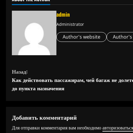
admin
Administrator
Author's website
Author's
П
Назад:
Как действовать пассажирам, чей багаж не долет
р
до пункта назначения
о
д
Добавить комментарий
о
Для отправки комментария вам необходимо
авторизоватьс