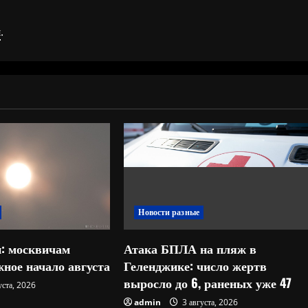
я
.
Новости разные
: москвичам
Атака БПЛА на пляж в
ное начало августа
Геленджике: число жертв
выросло до 6, раненых уже 47
уста, 2026
admin
3 августа, 2026