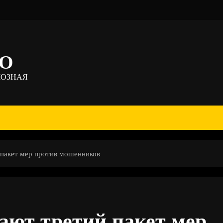
ТО
МОЗНАЯ
 пакет мер против мошенников
ают третий пакет мер