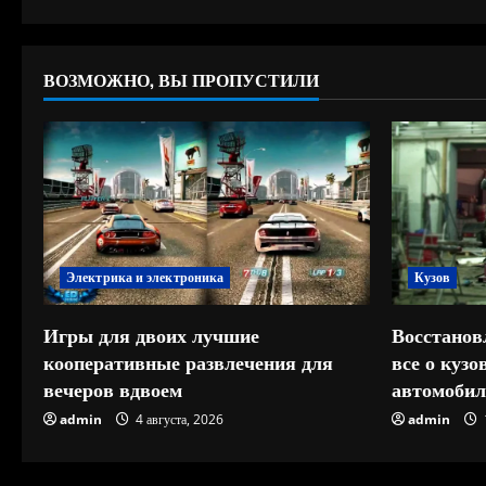
и
е
ВОЗМОЖНО, ВЫ ПРОПУСТИЛИ
Электрика и электроника
Кузов
Игры для двоих лучшие
Восстанов
кооперативные развлечения для
все о куз
вечеров вдвоем
автомобил
admin
4 августа, 2026
admin