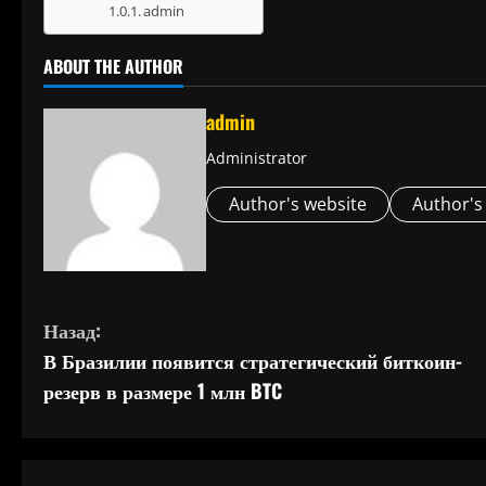
admin
ABOUT THE AUTHOR
admin
Administrator
Author's website
Author's
П
Назад:
В Бразилии появится стратегический биткоин-
р
резерв в размере 1 млн BTC
о
д