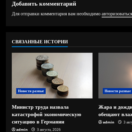
Добавить комментарий
о
Для отправки комментария вам необходимо
авторизоватьс
л
ж
СВЯЗАННЫЕ ИСТОРИИ
и
т
ь
ч
Новости разные
Новости разные
т
е
Министр труда назвала
Жара и дожди
катастрофой экономическую
обещают влаж
н
ситуацию в Германии
admin
3 авг
admin
3 августа, 2026