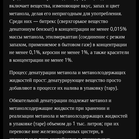
включает вещества, изменяющие вкус, запах и цвет
метанола, делая его непригодным для употребления.
Среди них — битрекс (сверхгорькое вещество
денатониум бензоат) в концентрации не менее 0,015%
массы метанола, этилмеркаптан (соединение с резким
запахом, применяемое в бытовом газе) в концентрации
не менее 0,1%, керосин не менее 1%, а также красители
в концентрации не менее 1%.
Процесс денатурации метанола и метанолсодержащих
жидкостей прост: денатурирующее вещество просто
добавляют в процессе их налива в упаковку (тару).
Обязательной денатурации подлежат метанол и
метанолсодержащие жидкости при хранении и
реализации метанола и метанолсодержащих жидкостей
в упаковке (таре) объемом до 1 тыс. литров; при их
перевозке вне железнодорожных цистерн, в
специальных танк-контейнерах и специальных