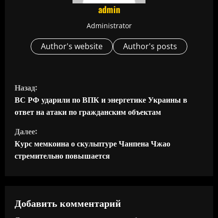
admin
Administrator
Author's website
Author's posts
П
Назад:
р
ВС РФ ударили по ВПК и энергетике Украины в
ответ на атаки по гражданским объектам
о
Далее:
д
Курс мемкоина о скульптуре Чанпена Чжао
стремительно повышается
о
л
ж
Добавить комментарий