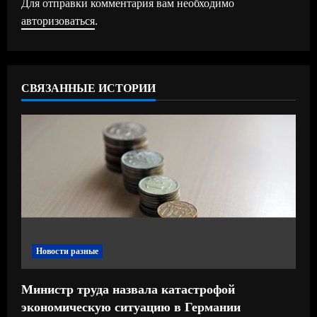
Для отправки комментария вам необходимо
и
авторизоваться
.
т
ь
СВЯЗАННЫЕ ИСТОРИИ
ч
т
е
н
и
е
Новости разные
Министр труда назвала катастрофой
экономическую ситуацию в Германии