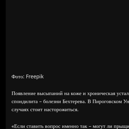
Фото: Freepik
Появление высыпаний на коже и хроническая уста
спондилита – болезни Бехтерева. В Пироговском Ун
случаях стоит насторожиться.
«Если ставить вопрос именно так – могут ли прыщи 