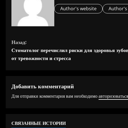
Author's website
Author's
П
Назад:
Стоматолог перечислил риски для здоровья зубо
р
от тревожности и стресса
о
д
Добавить комментарий
о
Для отправки комментария вам необходимо
авторизоватьс
л
ж
СВЯЗАННЫЕ ИСТОРИИ
и