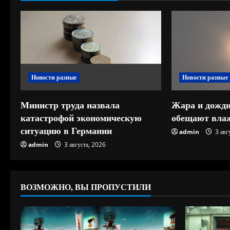
т
ь
ч
Новости разные
Новости разные
т
е
Министр труда назвала
Жара и дожди
катастрофой экономическую
обещают влаж
н
ситуацию в Германии
admin
3 авг
и
admin
3 августа, 2026
е
ВОЗМОЖНО, ВЫ ПРОПУСТИЛИ