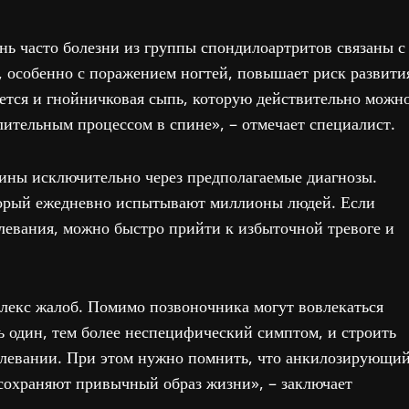
нь часто болезни из группы спондилоартритов связаны с
, особенно с поражением ногтей, повышает риск развити
ается и гнойничковая сыпь, которую действительно можн
алительным процессом в спине», – отмечает специалист.
ичины исключительно через предполагаемые диагнозы.
торый ежедневно испытывают миллионы людей. Если
олевания, можно быстро прийти к избыточной тревоге и
лекс жалоб. Помимо позвоночника могут вовлекаться
ть один, тем более неспецифический симптом, и строить
болевании. При этом нужно помнить, что анкилозирующи
 сохраняют привычный образ жизни», – заключает