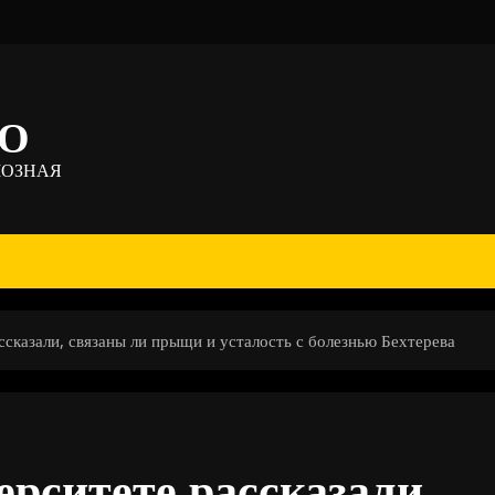
ТО
МОЗНАЯ
сказали, связаны ли прыщи и усталость с болезнью Бехтерева
рситете рассказали,