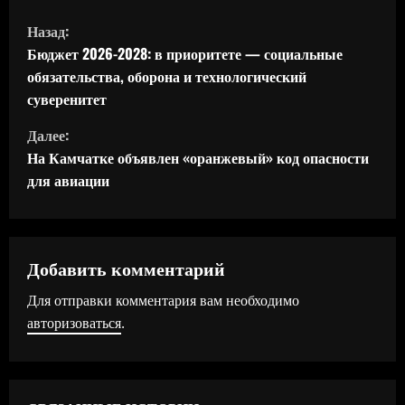
П
Назад:
р
Бюджет 2026-2028: в приоритете — социальные
обязательства, оборона и технологический
о
суверенитет
д
Далее:
На Камчатке объявлен «оранжевый» код опасности
о
для авиации
л
ж
Добавить комментарий
и
Для отправки комментария вам необходимо
т
авторизоваться
.
ь
ч