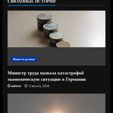
СВЯЗАННЫЕ ИСТОРИИ
т
е
н
и
е
Новости разные
Министр труда назвала катастрофой
экономическую ситуацию в Германии
admin
3 августа, 2026