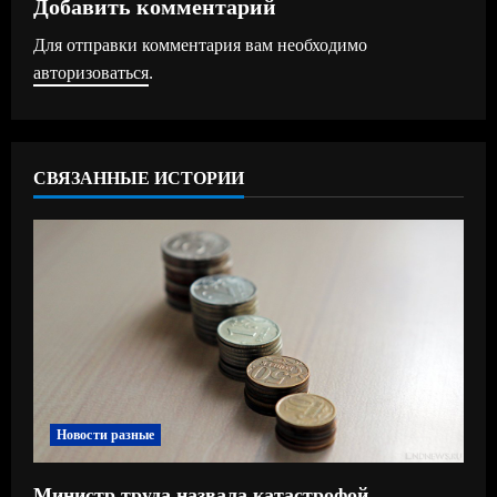
Добавить комментарий
ж
Для отправки комментария вам необходимо
авторизоваться
.
и
т
ь
СВЯЗАННЫЕ ИСТОРИИ
ч
т
е
н
и
Новости разные
е
Министр труда назвала катастрофой