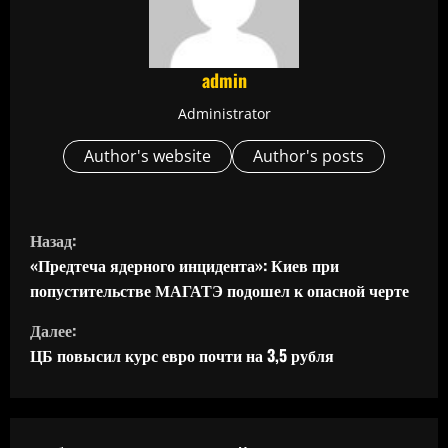
admin
Administrator
Author's website
Author's posts
П
Назад:
р
«Предтеча ядерного инцидента»: Киев при
попустительстве МАГАТЭ подошел к опасной черте
о
Далее:
д
ЦБ повысил курс евро почти на 3,5 рубля
о
л