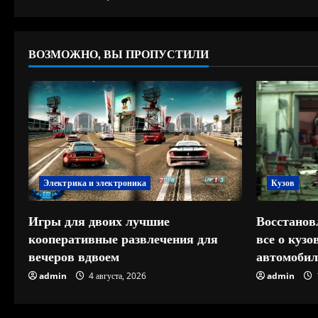
и
е
ВОЗМОЖНО, ВЫ ПРОПУСТИЛИ
Электрика и электроника
Кузов
Игры для двоих лучшие
Восстанов
кооперативные развлечения для
все о куз
вечеров вдвоем
автомобил
admin
4 августа, 2026
admin