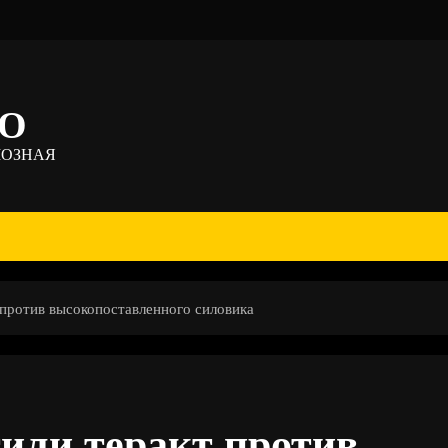
ТО
МОЗНАЯ
 против высокопоставленного силовика
или теракт против