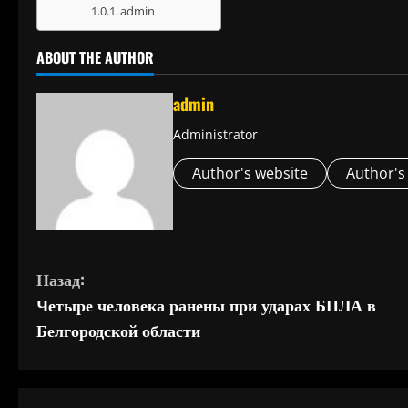
admin
ABOUT THE AUTHOR
admin
Administrator
Author's website
Author's
П
Назад:
Четыре человека ранены при ударах БПЛА в
р
Белгородской области
о
д