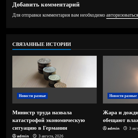
Добавить комментарий
о
Для отправки комментария вам необходимо
авторизоватьс
л
ж
СВЯЗАННЫЕ ИСТОРИИ
и
т
ь
ч
Новости разные
Новости разные
т
е
Министр труда назвала
Жара и дожди
катастрофой экономическую
обещают влаж
н
ситуацию в Германии
admin
3 авг
admin
3 августа, 2026