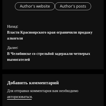
Author's website
Author's posts
П
Назад:
р
Власти Красноярского края ограничили продажу
алкоголя
о
Далее:
д
В Челябинске со стрельбой задержали четверых
вымогателей
о
л
ж
Добавить комментарий
Для отправки комментария вам необходимо
и
авторизоваться
.
т