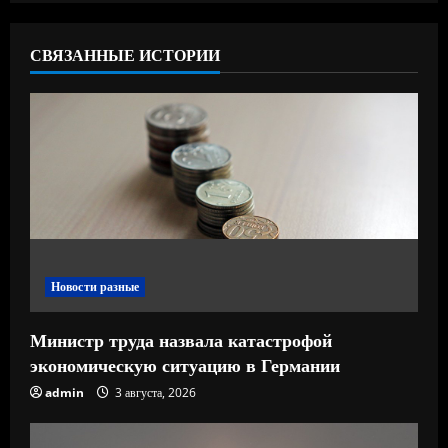
ь
СВЯЗАННЫЕ ИСТОРИИ
ч
т
е
н
и
е
Новости разные
Министр труда назвала катастрофой
экономическую ситуацию в Германии
admin
3 августа, 2026