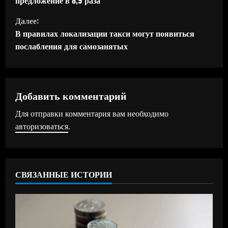
предложение в 8,9 раза
о
Далее:
д
В правилах локализации такси могут появиться
послабления для самозанятых
о
л
ж
Добавить комментарий
Для отправки комментария вам необходимо
и
авторизоваться
.
т
ь
СВЯЗАННЫЕ ИСТОРИИ
ч
т
е