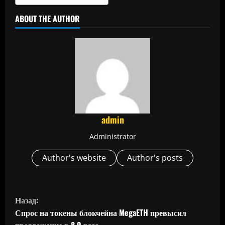
ABOUT THE AUTHOR
admin
Administrator
Author's website
Author's posts
П
Назад:
р
Спрос на токены блокчейна MegaETH превысил