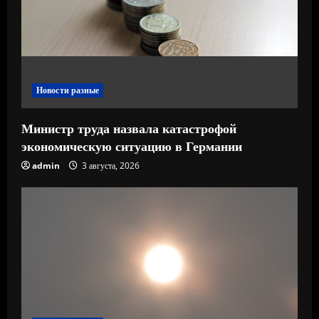
н
и
е
Новости разные
Министр труда назвала катастрофой
экономическую ситуацию в Германии
admin
3 августа, 2026