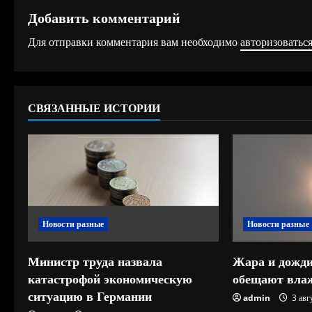
д
Добавить комментарий
о
Для отправки комментария вам необходимо
авторизоватьс
л
ж
СВЯЗАННЫЕ ИСТОРИИ
и
т
ь
ч
Новости разные
Новости разные
т
е
Министр труда назвала
Жара и дожди
катастрофой экономическую
обещают влаж
н
ситуацию в Германии
admin
3 авг