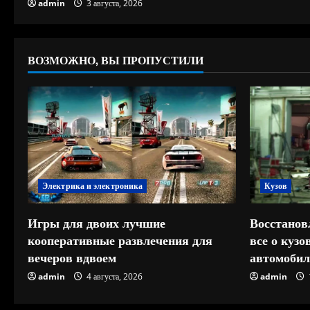
и
admin
3 августа, 2026
е
ВОЗМОЖНО, ВЫ ПРОПУСТИЛИ
Электрика и электроника
Кузов
Игры для двоих лучшие
Восстанов
кооперативные развлечения для
все о куз
вечеров вдвоем
автомобил
admin
4 августа, 2026
admin