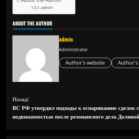
admin
ABOUT THE AUTHOR
admin
Administrator
Author's website
Author's
П
Назад:
ВС РФ утвердил подходы к оспариванию сделок с
р
недвижимостью после резонансного дела Долино
о