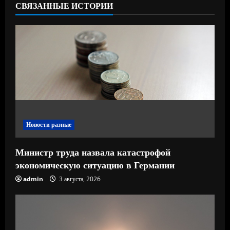
СВЯЗАННЫЕ ИСТОРИИ
ч
т
е
н
и
е
Новости разные
Министр труда назвала катастрофой
экономическую ситуацию в Германии
admin
3 августа, 2026