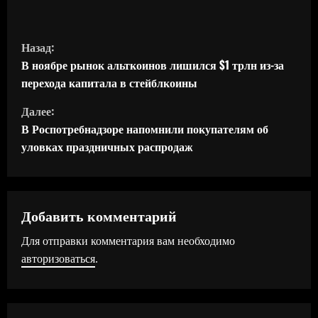
П
Назад:
р
В ноябре рынок альткоинов лишился $1 трлн из-за
перехода капитала в стейблкоины
о
Далее:
д
В Роспотребнадзоре напомнили покупателям об
уловках праздничных распродаж
о
л
ж
Добавить комментарий
Для отправки комментария вам необходимо
и
авторизоваться
.
т
ь