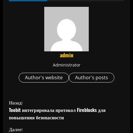
admin
Administrator
Author's website
Author's posts
П
Назад:
р
Toobit интегрировала протокол Fireblocks для
повышения безопасности
о
Далее: