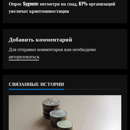
д
Опрос Sygnum: несмотря на спад, 61% организаций
увеличат криптоинвестиции
о
л
ж
Добавить комментарий
Для отправки комментария вам необходимо
и
авторизоваться
.
т
ь
СВЯЗАННЫЕ ИСТОРИИ
ч
т
е
н