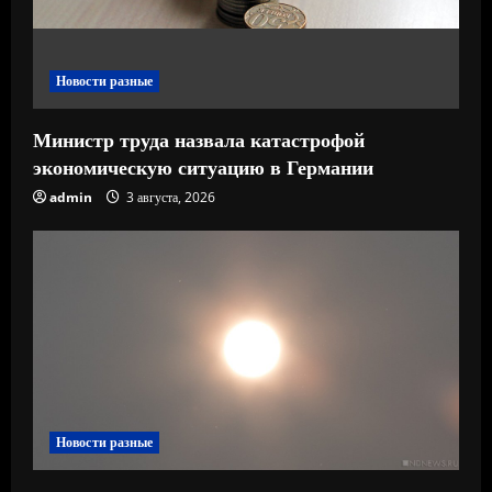
и
е
Новости разные
Министр труда назвала катастрофой
экономическую ситуацию в Германии
admin
3 августа, 2026
Новости разные