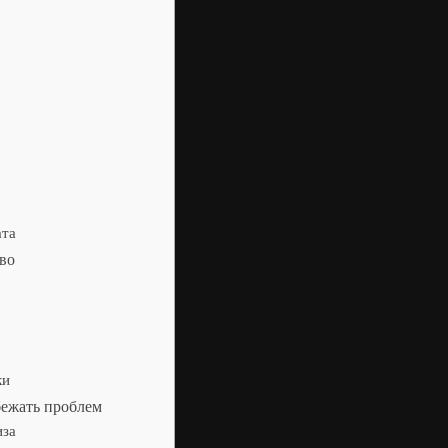
ата
тво
ки
бежать проблем
иза