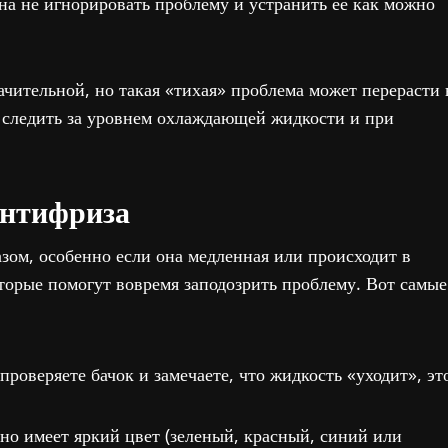
на не игнорировать проблему и устранить её как можно
ачительной, но такая «тихая» проблема может перерасти 
 следить за уровнем охлаждающей жидкости и при
антифриза
азом, особенно если она медленная или происходит в
оторые помогут вовремя заподозрить проблему. Вот самые
проверяете бачок и замечаете, что жидкость «уходит», эт
о имеет яркий цвет (зеленый, красный, синий или