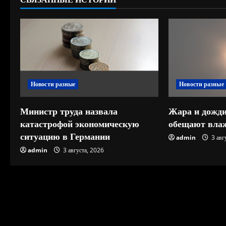
и
т
ь
ч
Новости разные
Новости разные
т
е
Министр труда назвала
Жара и дожди
катастрофой экономическую
обещают влаж
н
ситуацию в Германии
admin
3 авг
и
admin
3 августа, 2026
е