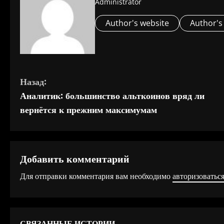
Administrator
Author's website
Author's
П
Назад:
Аналитик: большинство альткоинов вряд ли
р
вернётся к прежним максимумам
о
д
Добавить комментарий
о
Для отправки комментария вам необходимо
авторизоватьс
л
ж
СВЯЗАННЫЕ ИСТОРИИ