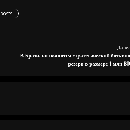
 posts
Далее
В Бразилии появится стратегический биткоин
резерв в размере 1 млн BT
я
.